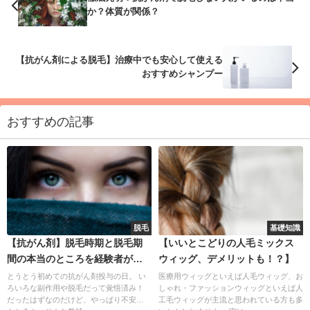
か？体質が関係？
【抗がん剤による脱毛】治療中でも安心して使える
おすすめシャンプー
おすすめの記事
脱毛
基礎知識
【抗がん剤】脱毛時期と脱毛期
【いいとこどりの人毛ミックス
間の本当のところを経験者がお
ウィッグ、デメリットも！？】
話します
とうとう初めての抗がん剤投与の日。 い
医療用ウィッグといえば人毛ウィッグ、お
ろいろな副作用や脱毛だって覚悟済み！
しゃれ・ファッションウィッグといえば人
だったはずなのだけど、やっぱり不安…
工毛ウィッグが主流と思われている方も多