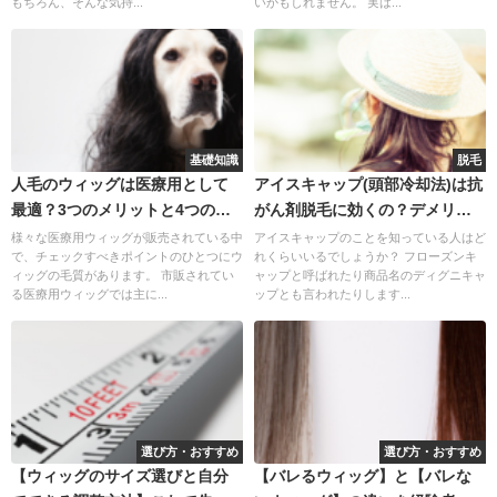
もちろん、そんな気持...
いかもしれません。 実は...
基礎知識
脱毛
人毛のウィッグは医療用として
アイスキャップ(頭部冷却法)は抗
最適？3つのメリットと4つのデ
がん剤脱毛に効くの？デメリッ
メリット
トも
様々な医療用ウィッグが販売されている中
アイスキャップのことを知っている人はど
で、チェックすべきポイントのひとつにウ
れくらいいるでしょうか？ フローズンキ
ィッグの毛質があります。 市販されてい
ャップと呼ばれたり商品名のディグニキャ
る医療用ウィッグでは主に...
ップとも言われたりします...
選び方・おすすめ
選び方・おすすめ
【ウィッグのサイズ選びと自分
【バレるウィッグ】と【バレな