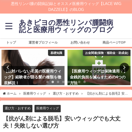
悪性リンパ腫の闘病記録とオススメ医療用ウィッグ【LACE WIG
DAZZELE】のBLOG
あきピヨの悪性リンパ腫闘病
記と医療用ウィッグのブログ
トップ
運営者プロフィール
お問い合わせ
商品ページTOP
基礎知識
お金関連(保険・補助金・助成金)
゙レない毛質の医療用ウィ
【医療用ウィッグは保険適用？】
医療用ウ
経験者が語る髪の種類を徹
金銭的負担を減らすための4つの
ィッグの
方法
ホーム
医療用ウィッグ
選び方・おすすめ
【抗がん剤による脱毛】安い
ウィッグでも大丈夫！失敗しない選び方
選び方・おすすめ
医療用ウィッグ
【抗がん剤による脱毛】安いウィッグでも大丈
夫！失敗しない選び方