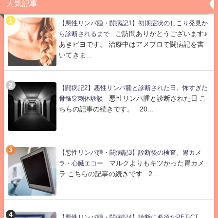
人気記事
【悪性リンパ腫・闘病記1】初期症状のしこり発見か
ご訪問ありがとうございます♪
ら診断されるまで
あきピヨです。 治療中はアメブロで闘病記を書
いてきま...
【闘病記2】悪性リンパ腫と診断された日。怖すぎた
悪性リンパ腫と診断された日 こ
骨髄穿刺体験談
ちらの記事の続きです。 20...
【悪性リンパ腫・闘病記3】診断後の検査。胃カメ
マルクよりもキツかった胃カメ
ラ・心臓エコー
ラ こちらの記事の続きです 2...
【悪性リンパ腫・闘病記4】診断に必須なPET-CT。