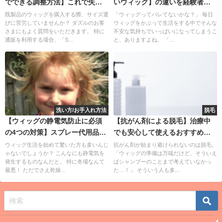
でできる調整方法】これで失敗
いウィッグ】の違いを経験者が
しない！
徹底解説
既製品のウィッグを購入する際、サイズ選
「ウィッグってバレてないかな？」 毎日
びに苦労していませんか？ ダズルのお客
ウィッグをかぶって生活をする中でそんな
さまにもよく質問をいただきます。 特に
不安な気持ちでいっぱいになってしまうこ
通販を利用する場合、「S...
と、ありますよね。 「...
洗い方/お手入れ方法
脱毛
【ウィッグの静電気防止に必須
【抗がん剤による脱毛】治療中
の4つの対策】スプレー代用品も
でも安心して使えるおすすめシ
紹介
ャンプー
ウィッグ生活を始めて驚いた方も多いんじ
抗がん剤が始まり避けられないのは脱毛。
ゃないでしょうか？ こんなにも静電気を
「ウィッグの準備は万端だけど、そういえ
発生するものなんだと。 特に冬場なんて
ばシャンプーのことまで考えていなかっ
最悪！ ただでさえ乾燥...
た…！」 そういう人も多...