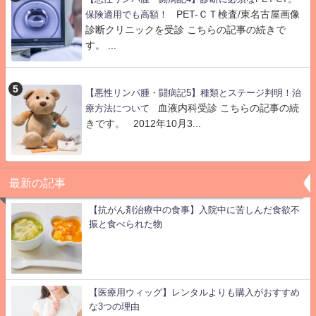
PET-ＣＴ検査/東名古屋画像
保険適用でも高額！
診断クリニックを受診 こちらの記事の続きで
す。 ...
【悪性リンパ腫・闘病記5】種類とステージ判明！治
血液内科受診 こちらの記事の続
療方法について
きです。 2012年10月3...
最新の記事
【抗がん剤治療中の食事】入院中に苦しんだ食欲不
振と食べられた物
【医療用ウィッグ】レンタルよりも購入がおすすめ
な3つの理由